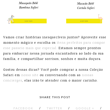
Vamos criar histórias inesquecíveis juntos? Aproveite esse
momento mágico e escolha os
itens perfeitos para compor
esse passeio mais que especial.
Estamos sempre prontos
para embarcar nessa jornada encantadora ao lado da sua
família, e compartilhar sorrisos, sonhos e muita doçura.
Gostou dessas dicas? Você pode comprar a nossa Coleção
Safari em
nosso site
ou conversando com as
nossas
concierges
, elas irão te atender com o maior carinho.
SHARE THIS POST
FACEBOOK
/
TWITTER
/
GOOGLE +
/