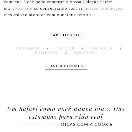
começar. Você pode comprar a nossa Coleção Safari
em
nosso site
ou conversando com as
nossas concierges
,
elas irão te atender com o maior carinho.
SHARE THIS POST
FACEBOOK
/
TWITTER
/
GOOGLE +
/
PINTEREST
/
WHATSAPP
LEAVE A COMMENT
Um Safari como você nunca viu :: Das
estampas para vida real
DICAS COM A COOKIE
AGOSTO 23, 2023
/