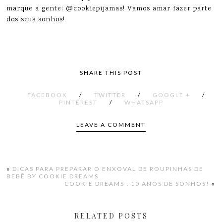
marque a gente: @cookiepijamas! Vamos amar fazer parte
dos seus sonhos!
SHARE THIS POST
FACEBOOK
/
TWITTER
/
GOOGLE +
/
PINTEREST
/
WHATSAPP
LEAVE A COMMENT
«
DICAS PARA PREPARAR O ENXOVAL DE ROUPINHAS DE
BEBÊ BY COOKIE DREAMS
COOKIE DREAMS : 10 ANOS DE SONHOS!
»
RELATED POSTS